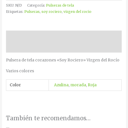
SKU:
N/D
Categoría:
Pulseras de tela
Etiquetas:
Pulseras
,
soy rociero
,
virgen del rocio
Descripción
Información adicional
Pulsera de tela corazones «Soy Rociero» Virgen del Rocío
Varios colores
Color
Azulina
,
morada
,
Roja
También te recomendamos…