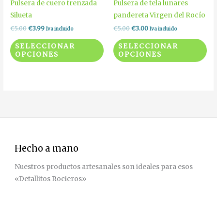
Pulsera de cuero trenzada
Pulsera de tela lunares
producto
pr
variantes.
var
Silueta
pandereta Virgen del Rocío
Las
La
€
5.00
€
3.99
€
5.00
€
3.00
Iva incluido
Iva incluido
opciones
op
SELECCIONAR
SELECCIONAR
se
se
OPCIONES
OPCIONES
pueden
pu
elegir
ele
en
en
la
la
página
pá
de
de
producto
pr
Hecho a mano
Nuestros productos artesanales son ideales para esos
«Detallitos Rocieros»