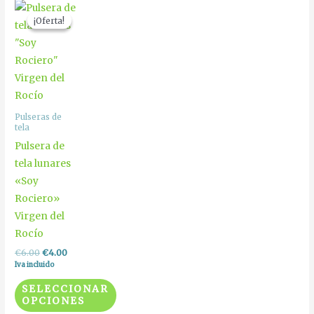
El
El
Este
precio
precio
¡Oferta!
¡Oferta!
producto
original
actual
era:
es:
tiene
€6.00.
€4.00.
múltiples
variantes.
Las
opciones
Pulseras de
tela
se
Pulsera de
pueden
tela lunares
elegir
«Soy
en
Rociero»
la
Virgen del
página
Rocío
de
producto
€
6.00
€
4.00
Iva incluido
SELECCIONAR
OPCIONES