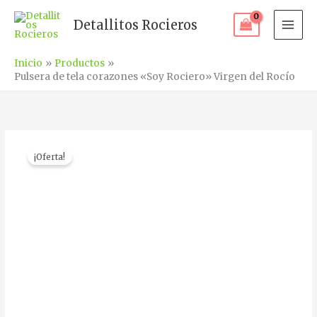
Ir
Detallitos Rocieros
al
contenido
Inicio
Productos
Pulsera de tela corazones «Soy Rociero» Virgen del Rocío
Pulsera
El
El
¡Oferta!
de
precio
precio
tela
corazones
original
actual
"Soy
era:
es:
Rociero"
Virgen
€6.00.
€4.00.
del
Rocío
cantidad