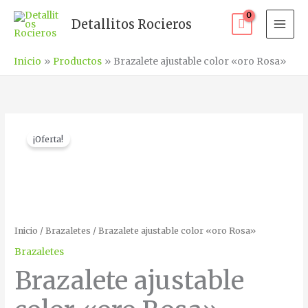
Ir
Detallitos Rocieros
al
contenido
Inicio
Productos
Brazalete ajustable color «oro Rosa»
Brazalete
El
El
¡Oferta!
ajustable
precio
precio
color
"oro
original
actual
Rosa"
era:
es:
cantidad
Inicio
/
Brazaletes
/ Brazalete ajustable color «oro Rosa»
€8.00.
€5.80.
Brazaletes
Brazalete ajustable