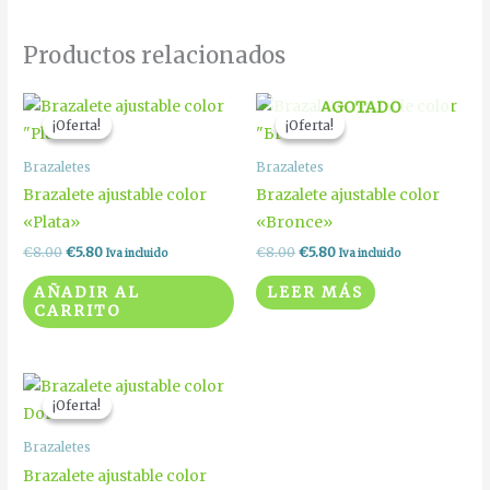
Productos relacionados
El
El
El
El
AGOTADO
precio
precio
precio
precio
¡Oferta!
¡Oferta!
¡Oferta!
¡Oferta!
original
actual
original
actual
era:
es:
era:
es:
Brazaletes
Brazaletes
€8.00.
€5.80.
€8.00.
€5.80.
Brazalete ajustable color
Brazalete ajustable color
«Plata»
«Bronce»
€
8.00
€
5.80
€
8.00
€
5.80
Iva incluido
Iva incluido
AÑADIR AL
LEER MÁS
CARRITO
El
El
precio
precio
¡Oferta!
¡Oferta!
original
actual
era:
es:
Brazaletes
€8.00.
€5.80.
Brazalete ajustable color