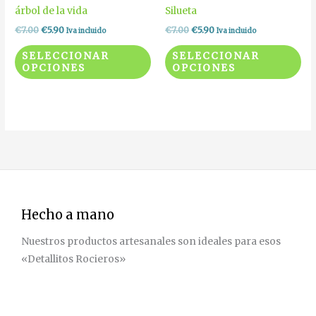
variantes.
var
árbol de la vida
Silueta
Las
La
€
7.00
€
5.90
€
7.00
€
5.90
Iva incluido
Iva incluido
opciones
op
SELECCIONAR
SELECCIONAR
se
se
OPCIONES
OPCIONES
pueden
pu
elegir
ele
en
en
la
la
página
pá
de
de
producto
pr
Hecho a mano
Nuestros productos artesanales son ideales para esos
«Detallitos Rocieros»