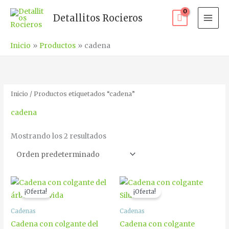
Ir
Detallitos Rocieros
al
contenido
Inicio
Productos
cadena
Inicio
/ Productos etiquetados “cadena”
cadena
Mostrando los 2 resultados
El
El
El
El
Este
Est
precio
precio
precio
precio
¡Oferta!
¡Oferta!
producto
pr
original
actual
original
actual
era:
es:
era:
es:
tiene
tie
Cadenas
Cadenas
€7.00.
€5.90.
€7.00.
€5.90.
múltiples
múl
Cadena con colgante del
Cadena con colgante