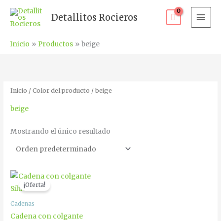
Ir
Detallitos Rocieros
al
contenido
Inicio
Productos
beige
Inicio
/ Color del producto / beige
beige
Mostrando el único resultado
El
El
Este
precio
precio
¡Oferta!
producto
original
actual
era:
es:
tiene
Cadenas
€7.00.
€5.90.
múltiples
Cadena con colgante