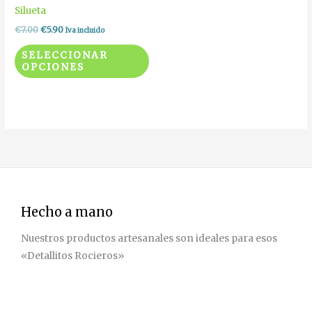
variantes.
Silueta
Las
€
7.00
€
5.90
Iva incluido
opciones
SELECCIONAR
se
OPCIONES
pueden
elegir
en
la
página
de
producto
Hecho a mano
Nuestros productos artesanales son ideales para esos
«Detallitos Rocieros»