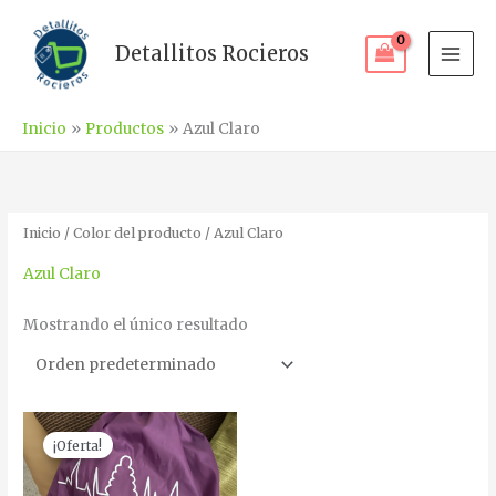
Ir
al
Detallitos Rocieros
contenido
Inicio
Productos
Azul Claro
Inicio
/ Color del producto / Azul Claro
Azul Claro
Mostrando el único resultado
El
El
Este
precio
precio
¡Oferta!
producto
original
actual
era:
es:
tiene
€6.50.
€5.95.