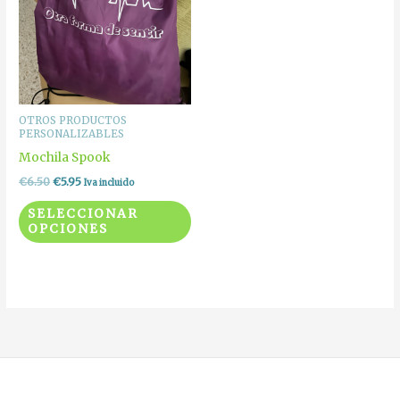
múltiples
variantes.
Las
opciones
se
pueden
OTROS PRODUCTOS
PERSONALIZABLES
elegir
Mochila Spook
en
€
6.50
€
5.95
Iva incluido
la
página
SELECCIONAR
OPCIONES
de
producto